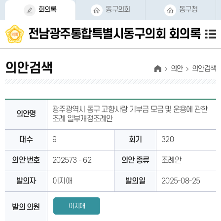
본문바로가기
회의록
동구의회
동구청
전남광주통합특별시동구의회
회의록
의안검색
의안
의안검색
광주광역시 동구 고향사랑 기부금 모금 및 운용에 관한
의안명
조례 일부개정조례안
대수
9
회기
320
의안 번호
202573 - 62
의안 종류
조례안
발의자
이지애
발의일
2025-08-25
이지애
발의 의원