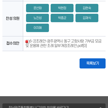
문선화
박현정
김현숙
노진성
박종균
김재식
찬성 의원
이지애
6-2)조례안-광주광역시 동구 고향사랑 기부금 모금
접수의안
및 운용에 관한 조례 일부개정조례안.pdf
[0]
목록보기
전남광주통합특별시/구의회 회의록 바로가기