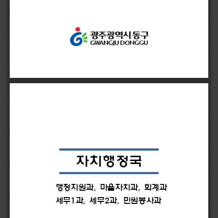
자치행정국
행정지원과
, 
마을자치과
, 
회계과
세무
1
과
, 
세무
2
과
, 
민원봉사과