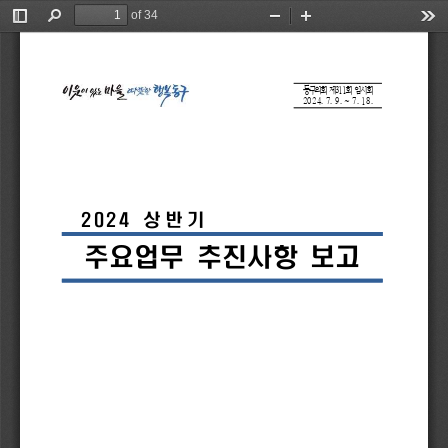
of 34
Toggle
Find
Zoom
Zoom
Too
Sidebar
Out
In
동구의회 
제
311
회 
임시회
2024.
7.
9.
~
7.
18.
2024 
상반기
주요업무 
추진사항 
보고