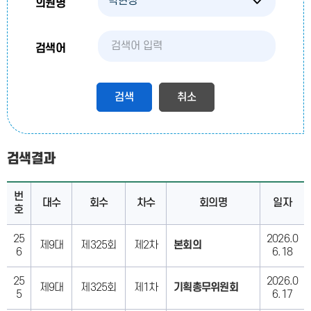
의원명
검색어
검색
검색결과
번
대수
회수
차수
회의명
일자
호
25
2026.0
제9대
제325회
제2차
본회의
6
6.18
25
2026.0
제9대
제325회
제1차
기획총무위원회
5
6.17