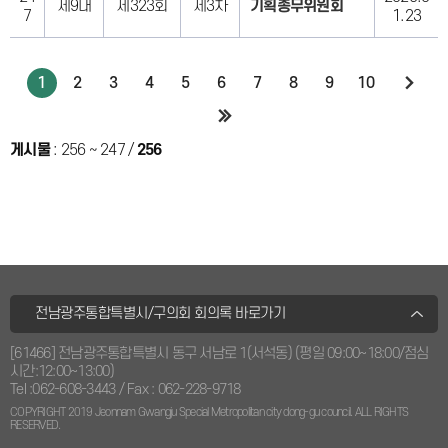
제9대
제323회
제3차
기획총무위원회
7
1.23
1
2
3
4
5
6
7
8
9
10
게시물
:
256 ~ 247
/
256
전남광주통합특별시/구의회 회의록 바로가기
[61466] 전남광주통합특별시 동구 서남로 1(서석동) (평일 09:00~18:00/점심
시간:12:00~13:00)
Tel :
062-608-3443
/ Fax : 062-228-9718
COPYRIGHT 2019 Jeonnam Gwangju Special Metropolitan city dong-gu council. ALL RIGHTS
RESERVED.